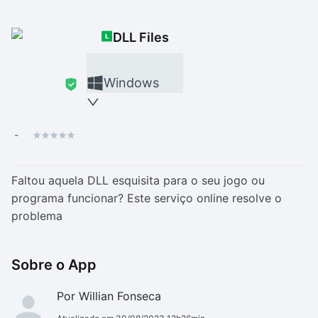
Drivers
Outros
DLL Files
Ver mais categori
Ver mais categori
Windows
-
Faltou aquela DLL esquisita para o seu jogo ou
programa funcionar? Este serviço online resolve o
problema
Sobre o App
Por Willian Fonseca