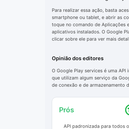
Para realizar essa ação, basta aces
smartphone ou tablet, e abrir as c
toque no comando de Aplicações e 
aplicativos instalados. O Google Pl
clicar sobre ele para ver mais deta
Opinião dos editores
O Google Play services é uma API 
que utilizam algum serviço da Go
de conexão e de armazenamento de
podem guardar dados na nuvem e m
O aplicativo é instalado automati
Prós
sistema. Contudo, dependendo do
Google Play services, o espaço oc
API padronizada para todos 
trazer problemas para as pessoas 