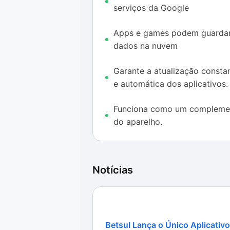
serviços da Google
Infelizmente, muitos aplicativos b
exemplo, precisam que o Google Pla
Apps e games podem guarda
potencial dos gadgets que sofrem 
dados na nuvem
Conheça o novo visual da
Play Sto
Garante a atualização consta
e automática dos aplicativos.
Funciona como um compleme
do aparelho.
Notícias
Betsul Lança o Único Aplicativo