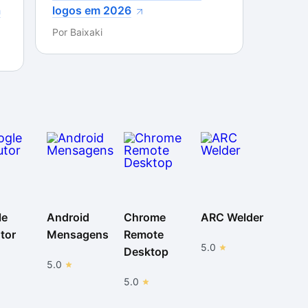
a
logos em 2026
Por
Baixaki
le
Android
Chrome
ARC Welder
tor
Mensagens
Remote
5.0
Desktop
5.0
5.0