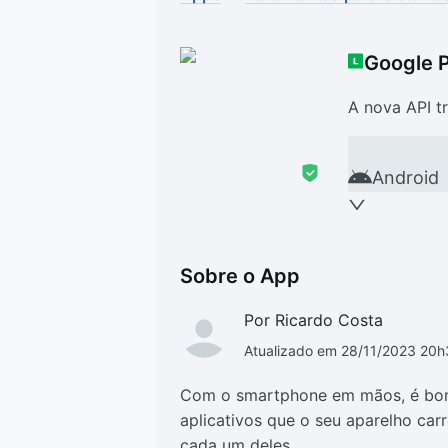
Drivers
Outros
Google P
Ver mais categori
Ver mais categori
A nova API t
Android
Sobre o App
Por Ricardo Costa
Atualizado em 28/11/2023 20
Com o smartphone em mãos, é bom 
aplicativos que o seu aparelho ca
cada um deles.