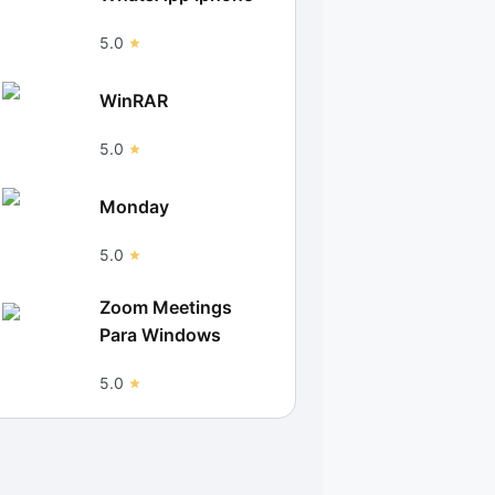
5.0
WinRAR
5.0
Monday
5.0
Zoom Meetings
Para Windows
5.0