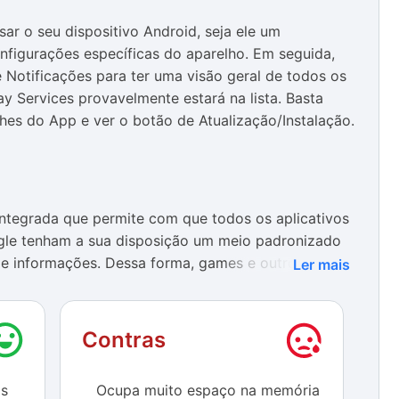
sar o seu dispositivo Android, seja ele um
onfigurações específicas do aparelho. Em seguida,
Notificações para ter uma visão geral de todos os
ay Services provavelmente estará na lista. Basta
lhes do App e ver o botão de Atualização/Instalação.
integrada que permite com que todos os aplicativos
ogle tenham a sua disposição um meio padronizado
 informações. Dessa forma, games e outros apps
Ler mais
anter vários aparelhos sincronizados.
camente e, por padrão, ocupa pouco espaço no
Contras
 número de apps que armazenam dados por meio do
upado pode ultrapassar facilmente os 25 MBs e
os
Ocupa muito espaço na memória
que têm aparelhos mais antigos.