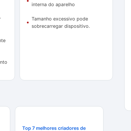
interna do aparelho
ásicos da Google, como o Gmail e o Google+, por
y services esteja instalado, limitando ainda mais o
r
Tamanho excessivo pode
com a falta de espaço.
sobrecarregar dispositivo.
re
.
nte
nto
Top 7 melhores criadores de