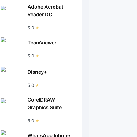
Adobe Acrobat
Reader DC
5.0
TeamViewer
5.0
Disney+
5.0
CorelDRAW
Graphics Suite
5.0
WhatsApp Iphone