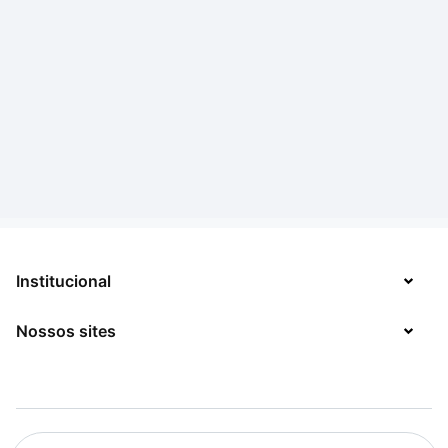
Institucional
Nossos sites
Sobre
Contato
TecMundo
Jobs
Mega Curioso