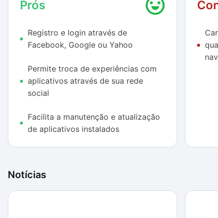
Prós
Con
Afinal, seja por questão de segurança ou por
Registro e login através de
Car
economia de recursos do computador, as atualizações
Facebook, Google ou Yahoo
qua
costumam aprimorar a experiência de utilização e a
nav
performance dos programas. Ao mesmo tempo, a
Permite troca de experiências com
opinião de outros usuários pode ajudar uma pessoa a
aplicativos através de sua rede
escolher a melhor ferramenta para uma necessidade
social
específica.
Facilita a manutenção e atualização
de aplicativos instalados
Notícias