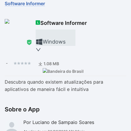
Software Informer
Drivers
Outros
Software Informer
Ver mais categori
Ver mais categori
Windows
-
1.08 MB
Descubra quando existem atualizações para
aplicativos de maneira fácil e intuitiva
Sobre o App
Por Luciano de Sampaio Soares