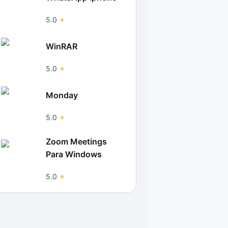
5.0
WinRAR
5.0
Monday
5.0
Zoom Meetings
Para Windows
5.0