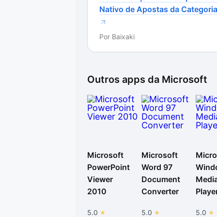
Nativo de Apostas da Categori
Por
Baixaki
Outros apps da
Microsoft
Microsoft
Microsoft
Micro
PowerPoint
Word 97
Wind
Viewer
Document
Medi
2010
Converter
Playe
5.0
5.0
5.0