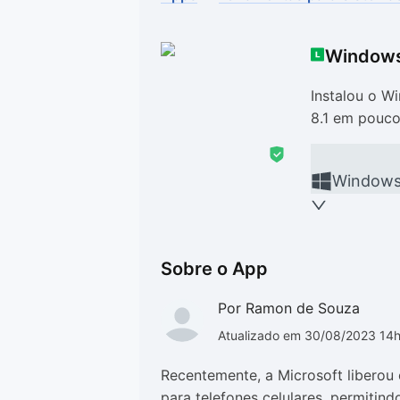
Drivers
Outros
Windows
Ver mais categori
Ver mais categori
Instalou o Wi
8.1 em pouco
Window
Sobre o App
Por Ramon de Souza
Atualizado em 30/08/2023 14
Recentemente, a Microsoft liberou
para telefones celulares, permiti