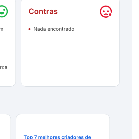
firmware de telefones celulares. Todo o
através de um guia, sendo simplesmente impossível
Contras
eu smartphone.
em
Nada encontrado
ê provavelmente só vai usar uma vez na vida, a
indows Device Recovery Tool
. É possível inclusive
ivo, escolhendo um entre três temas (claro, escuro e
as (Black, Blue, Cobalt, Crimson, Emerald, Indigo,
erca
desconhecido, o programa permite que você use um
tes do firmware de seu celular, além de exportar os
rmato TXT (há uma ferramenta para excluir tais logs,
lobytes no seu disco rígido, não há muita
o Windows 10 Technical Preview em seu aparelho
, baixe agora mesmo o
Windows Device Recovery
Phone através de poucos cliques de mouse.
Top 7 melhores criadores de