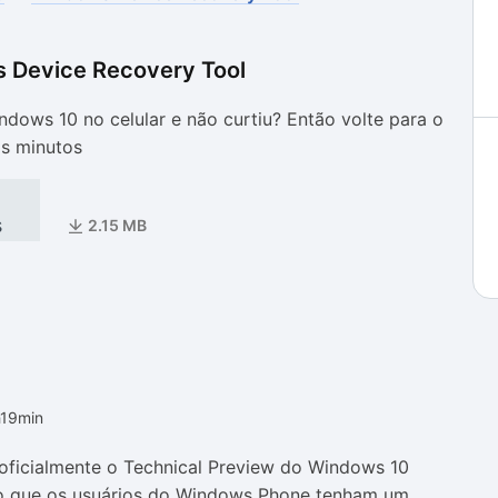
 Device Recovery Tool
as
as
ndows 10 no celular e não curtiu? Então volte para o
s minutos
s
2.15 MB
h19min
 oficialmente o Technical Preview do Windows 10
ndo que os usuários do Windows Phone tenham um