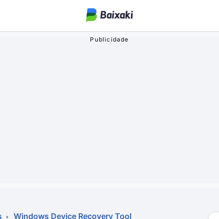
ogos
o Streaming
oa
s
Windows Device Recovery Tool