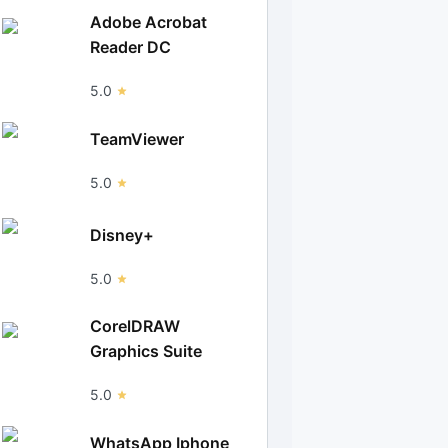
Adobe Acrobat
Reader DC
5.0
TeamViewer
5.0
Disney+
5.0
CorelDRAW
Graphics Suite
5.0
WhatsApp Iphone