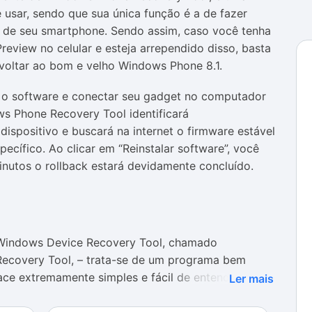
e usar, sendo que sua única função é a de fazer
 de seu smartphone. Sendo assim, caso você tenha
review no celular e esteja arrependido disso, basta
a voltar ao bom e velho Windows Phone 8.1.
ir o software e conectar seu gadget no computador
s Phone Recovery Tool identificará
ispositivo e buscará na internet o firmware estável
pecífico. Ao clicar em “Reinstalar software”, você
nutos o rollback estará devidamente concluído.
Windows Device Recovery Tool, chamado
Recovery Tool,
– trata-se de um programa bem
ace extremamente simples e fácil de entender. O
Ler mais
tando ainda mais seu uso por parte de usuários com