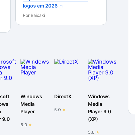
a
logos em 2026
Por
Baixaki
soft
Windows
DirectX
Windows
ows
Media
Media
5.0
a
Player
Player 9.0
r 9.0
(XP)
5.0
5.0