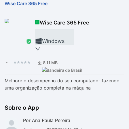
Wise Care 365 Free
Drivers
Outros
Wise Care 365 Free
Ver mais categori
Ver mais categori
Windows
-
8.11 MB
Melhore o desempenho do seu computador fazendo
uma organização completa na máquina
Sobre o App
Por Ana Paula Pereira