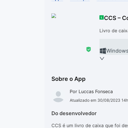
Drivers
Outros
CCS – Co
Ver mais categori
Ver mais categori
Livro de cai
Window
Sobre o App
Por Luccas Fonseca
Atualizado em 30/08/2023 14
Do desenvolvedor
CCS é um livro de caixa que foi de