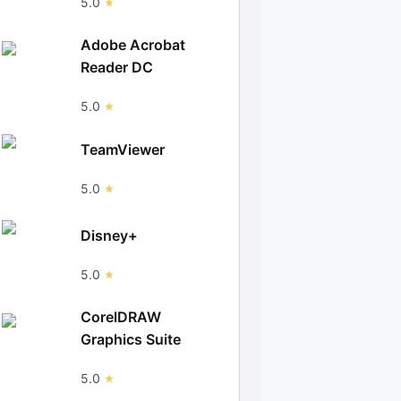
5.0
Adobe Acrobat
Reader DC
5.0
TeamViewer
5.0
Disney+
5.0
CorelDRAW
Graphics Suite
5.0