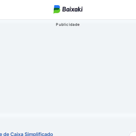
ogos
o Streaming
oa
e de Caixa Simplificado