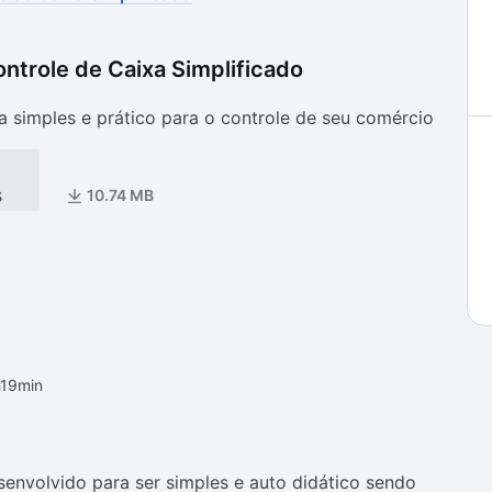
ntrole de Caixa Simplificado
as
as
xa simples e prático para o controle de seu comércio
s
10.74 MB
h19min
senvolvido para ser simples e auto didático sendo