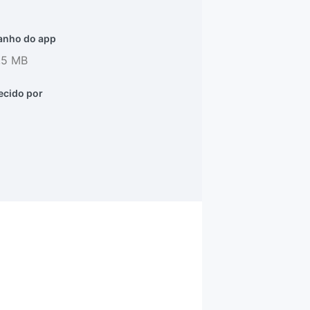
nho do app
,5 MB
ecido por