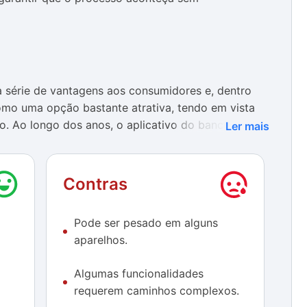
 série de vantagens aos consumidores e, dentro
mo uma opção bastante atrativa, tendo em vista
o. Ao longo dos anos, o aplicativo do banco se
Ler mais
sto de seus usuários, percebendo eventuais falhas e
Contras
NuConta, atualmente o app é bastante agradável,
amente o que é crédito e débito, promovendo uma
Pode ser pesado em alguns
mais controle sobre suas finanças. A ferramenta que
aparelhos.
 dentro da NuConta também é bastante interessante
o à própria movimentação.
Algumas funcionalidades
ssível realizar personalizações diretamente nas
requerem caminhos complexos.
idade de retirar o contactless de suas