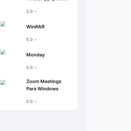
5.0
WinRAR
5.0
Monday
5.0
Zoom Meetings
Para Windows
5.0