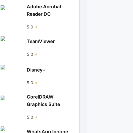
Adobe Acrobat
Reader DC
5.0
TeamViewer
5.0
Disney+
5.0
CorelDRAW
Graphics Suite
5.0
WhatsApp Iphone