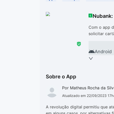
Drivers
Outros
Nubank: 
Ver mais categori
Ver mais categori
Com o app do
solicitar car
Android
Sobre o App
Por Matheus Rocha da Silv
Atualizado em 22/09/2023 17
A revolução digital permitiu que a
em alguns casos, por alternativas 