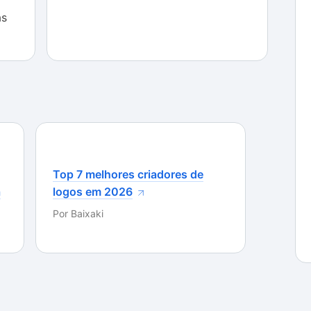
 valor máximo para que essa opção funcione
as
Top 7 melhores criadores de
a
logos em 2026
Por
Baixaki