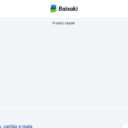
ogos
o Streaming
oa
, cartão e mais