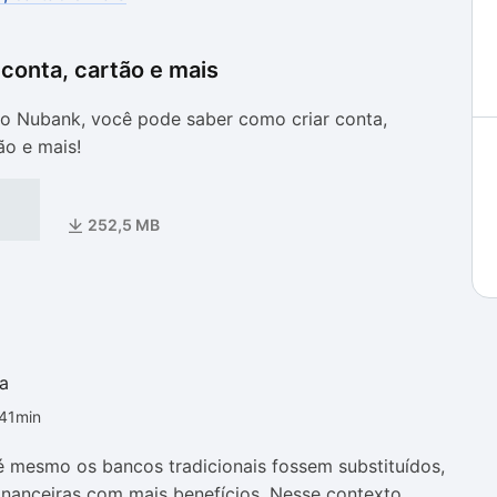
conta, cartão e mais
as
as
 Nubank, você pode saber como criar conta,
tão e mais!
252,5 MB
a
h41min
té mesmo os bancos tradicionais fossem substituídos,
financeiras com mais benefícios. Nesse contexto,