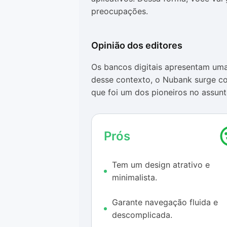
preocupações.
Opinião dos editores
Os bancos digitais apresentam uma
desse contexto, o Nubank surge co
que foi um dos pioneiros no assunt
transformou para se adequar ao go
as corrigindo sempre que possível.
Prós
Nesse sentido, com a inclusão da 
pois consegue configurar separad
Tem um design atrativo e
leitura facilitada a quem quer ter 
minimalista.
possibilita a retenção do dinheiro
para quem tem receios com relaçã
Garante navegação fluida e
Também é válido destacar que é po
descomplicada.
configurações, incluindo a possibil