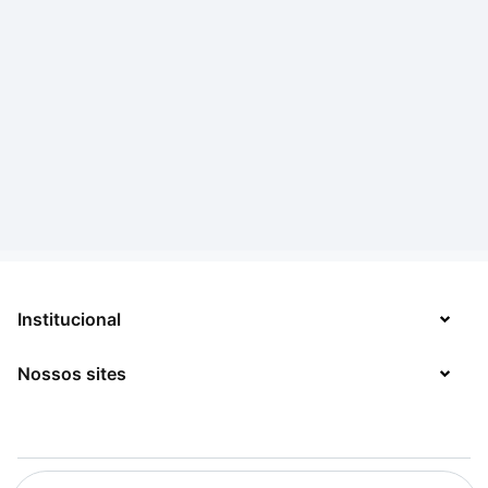
Institucional
Nossos sites
Sobre
Contato
TecMundo
Jobs
Mega Curioso