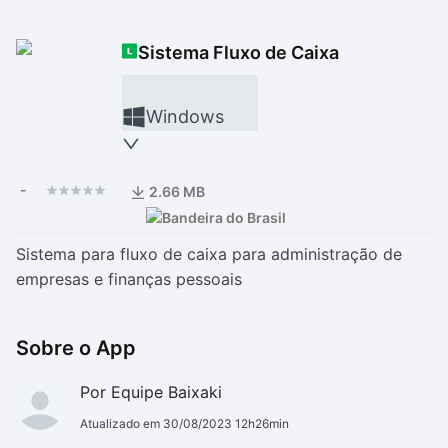
Drivers
Outros
Sistema Fluxo de Caixa
Ver mais categori
Ver mais categori
Windows
-
2.66 MB
Sistema para fluxo de caixa para administração de
empresas e finanças pessoais
Sobre o App
Por Equipe Baixaki
Atualizado em 30/08/2023 12h26min