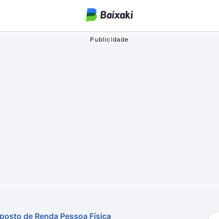
ogos
o Streaming
oa
mposto de Renda Pessoa Física