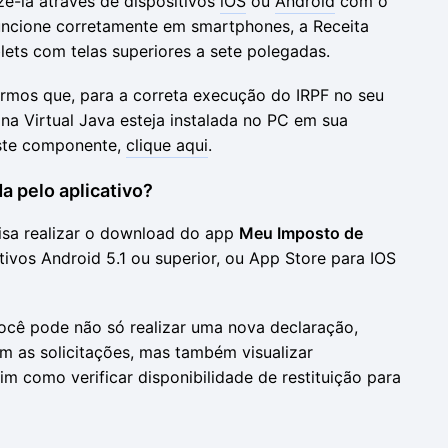
ê-la através de dispositivos
iOS
ou
Android
com o
funcione corretamente em smartphones, a Receita
lets com telas superiores a sete polegadas.
rmos que, para a correta execução do IRPF no seu
na Virtual Java esteja instalada no PC em sua
este componente,
clique aqui
.
a pelo aplicativo?
isa realizar o download do app
Meu Imposto de
ivos Android 5.1 ou superior, ou App Store para IOS
cê pode não só realizar uma nova declaração,
m as solicitações, mas também visualizar
im como verificar disponibilidade de restituição para