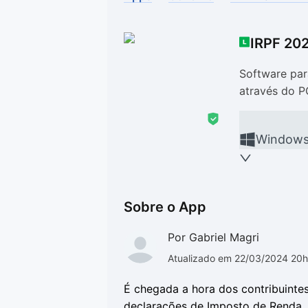
Drivers
Outros
IRPF 202
Ver mais categori
Ver mais categori
Software par
através do P
Window
Sobre o App
Por Gabriel Magri
Atualizado em 22/03/2024 20
É chegada a hora dos contribuinte
declarações de Imposto de Renda, d