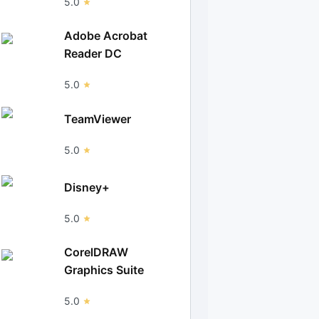
5.0
Adobe Acrobat
Reader DC
5.0
TeamViewer
5.0
Disney+
5.0
CorelDRAW
Graphics Suite
5.0