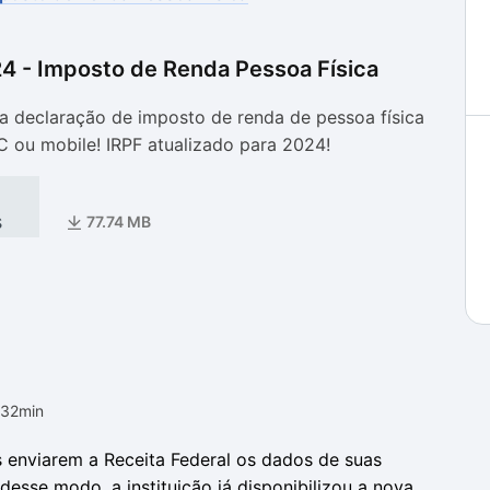
4 - Imposto de Renda Pessoa Física
as
as
a declaração de imposto de renda de pessoa física
C ou mobile! IRPF atualizado para 2024!
s
77.74 MB
h32min
s enviarem a Receita Federal os dados de suas
esse modo, a instituição já disponibilizou a nova