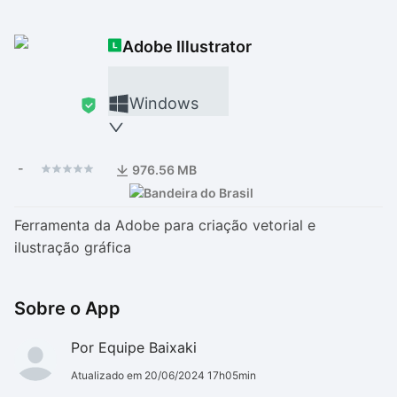
Drivers
Outros
Adobe Illustrator
Ver mais categori
Ver mais categori
Windows
-
976.56 MB
Ferramenta da Adobe para criação vetorial e
ilustração gráfica
Sobre o App
Por Equipe Baixaki
Atualizado em 20/06/2024 17h05min