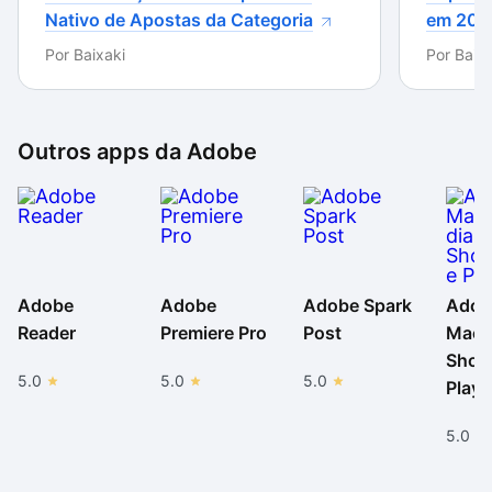
Nativo de Apostas da Categoria
em 202
O Illustrator pode ser encontrado em planos para
Por
Baixaki
Por
Baixa
professores, estudantes e empresas e em um pacote
da Creative Cloud completo para acesso a todos os
aplicativos da Adobe para editar em 3D, vídeos,
interfaces, redes sociais e arquivos diversos.
Outros apps da
Adobe
Adobe
Adobe
Adobe Spark
Adob
Reader
Premiere Pro
Post
Macr
Shoc
5.0
5.0
5.0
Playe
5.0