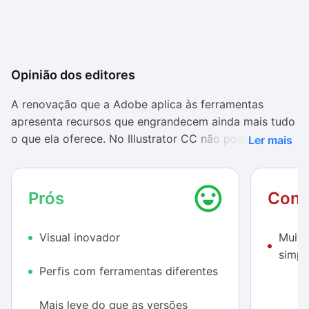
Opinião dos editores
A renovação que a Adobe aplica às ferramentas
apresenta recursos que engrandecem ainda mais tudo
o que ela oferece. No Illustrator CC não poderia ser
Ler mais
diferente, com tela intuitiva e limpa, sem a presença
de recursos e botões em demasia — afinal, já existem
muitos botões na interface do programa.
Prós
Cont
Se a estrutura física continua boa, a parte de funções
Visual inovador
Muito
ganhou reforços de peso e apresenta soluções ainda
simpl
mais inteligentes. O uso de sincronização de fontes
Perfis com ferramentas diferentes
(usando o Adobe Typekit) e as configurações
personalizadas são bons exemplos, afinal seguem
Mais leve do que as versões
uma tendência cada vez maior de serviços na nuvem