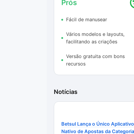
Prós
Por estar disponível na versão we
sem grandes complicações e sem 
Fácil de manusear
navegador do smartphone. Contudo,
onde não se pode estar conectado,
Vários modelos e layouts,
facilitando as criações
Versão gratuita com bons
recursos
Notícias
Betsul Lança o Único Aplicativo
Nativo de Apostas da Categori