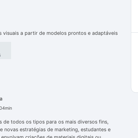
as
as
s visuais a partir de modelos prontos e adaptáveis
s
a
h04min
 de todos os tipos para os mais diversos fins,
e novas estratégias de marketing, estudantes e
 envolvam criações de materiais digitais ou