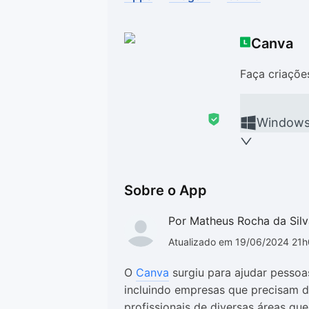
Drivers
Outros
Canva
Ver mais categori
Ver mais categori
Faça criaçõe
Window
Sobre o App
Por Matheus Rocha da Silv
Atualizado em 19/06/2024 21
O
Canva
surgiu para ajudar pessoas
incluindo empresas que precisam d
profissionais de diversas áreas que