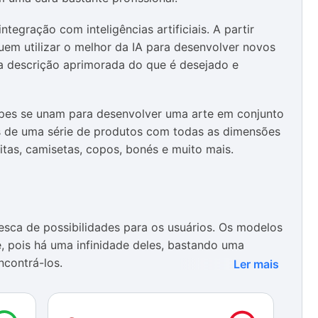
tegração com inteligências artificiais. A partir
uem utilizar o melhor da IA para desenvolver novos
ma descrição aprimorada do que é desejado e
es se unam para desenvolver uma arte em conjunto
is de uma série de produtos com todas as dimensões
sitas, camisetas, copos, bonés e muito mais.
sca de possibilidades para os usuários. Os modelos
, pois há uma infinidade deles, bastando uma
ncontrá-los.
Ler mais
izada e as ferramentas intuitivas, permitindo que
óprias criações visuais com facilidade.