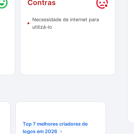
Contras
b, pode ser acessado de qualquer lugar do mundo
pesar no computador — ou até mesmo do
Necessidade de internet para
 o acesso a internet é indispensável e, em locais
utilizá-lo
 pode ser uma limitação.
Top 7 melhores criadores de
a
logos em 2026