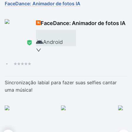
FaceDance: Animador de fotos IA
Drivers
Outros
FaceDance: Animador de fotos IA
Ver mais categori
Ver mais categori
Android
-
Sincronização labial para fazer suas selfies cantar
uma música!