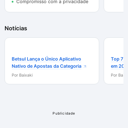
Compromisso com a privacidade
usuários experimentarem antes de se
comprometerem, garantindo uma experiência
satisfatória. Em resumo, o FaceDance é uma
ferramenta envolvente que combina inovação com
Notícias
diversão, proporcionando aos usuários uma maneira
única de expressar sua criatividade por meio de fotos
animadas.
Betsul Lança o Único Aplicativo
Top 7 m
Nativo de Apostas da Categoria
em 202
Por
Baixaki
Por
Baixa