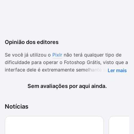
Opinião dos editores
Se você já utilizou o
Pixlr
não terá qualquer tipo de
dificuldade para operar o Fotoshop Grátis, visto que a
interface dele é extremamente semelhante ao
Ler mais
programa citado. Porém, mesmo que você não possua
muita afinidade com editores, o fato de ele estar
Sem avaliações por aqui ainda.
inteiramente em português certamente facilita na hora
de encontrar as ferramentas disponíveis.
Notícias
A tela do aplicativo é extremamente organizada,
adotando um estilo de divisão comumente utilizado
por outros programas dessa categoria. No entanto,