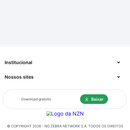
Institucional
Nossos sites
Sobre
Contato
TecMundo
Baixar
Download gratuito
Jobs
Mega Curioso
Política de Privacidade
Minha Série
Solicitação de Exclusão de Dados
© COPYRIGHT
2026
- NO ZEBRA NETWORK S.A.
TODOS OS DIREITOS
Click Jogos