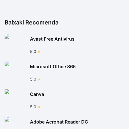
Photoshop, ele possui suporte a grande parte dos
atalhos de teclado dessa ferramenta.
Baixaki Recomenda
Assim, se você está em busca de um editor que,
mesmo gratuito, esteja recheado de recursos
Avast Free Antivirus
poderosos, certamente vai gostar do Fotoshop Grátis.
5.0
Microsoft Office 365
5.0
Canva
5.0
Adobe Acrobat Reader DC