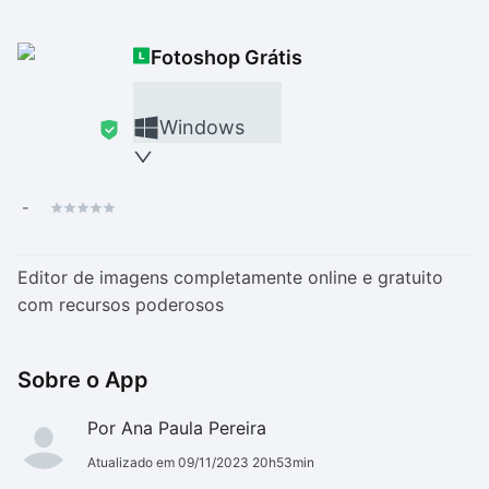
Drivers
Outros
Fotoshop Grátis
Ver mais categori
Ver mais categori
Windows
-
Editor de imagens completamente online e gratuito
com recursos poderosos
Sobre o App
Por Ana Paula Pereira
Atualizado em 09/11/2023 20h53min