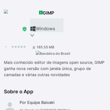
Drivers
Outros
GIMP
Ver mais categori
Ver mais categori
Windows
-
185.55 MB
Mais conhecido editor de imagens open source, GIMP
ganha nova versão com janela única, grupo de
camadas e várias outras novidades
Sobre o App
Por Equipe Baixaki