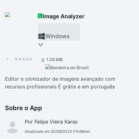
Drivers
Outros
Image Analyzer
Ver mais categori
Ver mais categori
Windows
-
1.26 MB
Editor e otimizador de imagens avançado com
recursos profissionais É grátis e em português
Sobre o App
Por Felipe Vieira Karas
Atualizado em 30/08/2023 01h58min