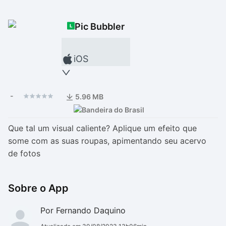
Drivers
Outros
Pic Bubbler
Ver mais categori
Ver mais categori
iOS
-
5.96 MB
Que tal um visual caliente? Aplique um efeito que
some com as suas roupas, apimentando seu acervo
de fotos
Sobre o App
Por Fernando Daquino