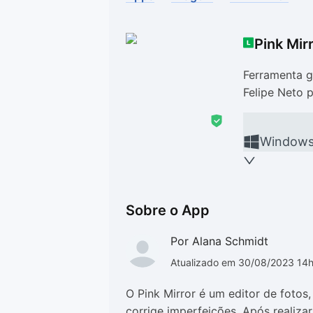
Drivers
Outros
Pink Mir
Ver mais categori
Ver mais categori
Ferramenta 
Felipe Neto 
Window
Sobre o App
Por Alana Schmidt
Atualizado em 30/08/2023 14
O Pink Mirror é um editor de foto
corrige imperfeições. Após realiza