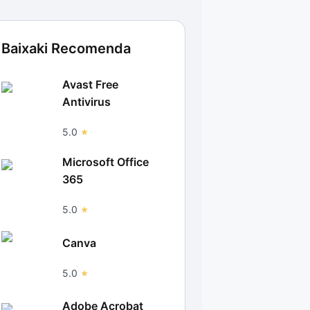
Baixaki Recomenda
Avast Free
Antivirus
5.0
Microsoft Office
365
5.0
Canva
5.0
Adobe Acrobat