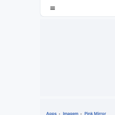
Voltar
Voltar
Apps
Jogos
Comunicação
Utilidades para J
Televisão e Víde
Em Terceira Pess
Vídeo
Aventura
Áudio
Ação
Imagem
Simuladores
Rede social
Esportes
Antivírus
Infantil
Apps
Imagem
Pink Mirror