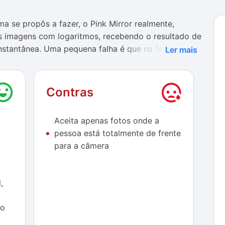
a se propôs a fazer, o Pink Mirror realmente,
as imagens com logaritmos, recebendo o resultado de
nstantânea. Uma pequena falha é que na ferramenta,
Ler mais
o usuário está totalmente de frente para a câmera.
não olhando diretamente para a câmera, o serviço
Contras
se a página de perguntas frequentes, pelo site
Aceita apenas fotos onde a
 Você também pode dar a sua opinião através do link
pessoa está totalmente de frente
rvey, onde você responderá duas perguntas, sobre o
para a câmera
você melhoraria ou removeria na plataforma.
tamente com os canais de comunicação da empresa,
em, através do Contact Us (
,
tactus
), sem uma previsão quanto ao período de
 Política de Privacidade estão disponíveis através
mo
com/general/termsandconditions
e