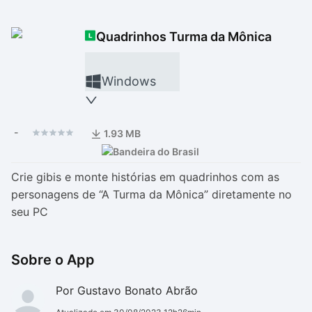
Drivers
Outros
Quadrinhos Turma da Mônica
Ver mais categori
Ver mais categori
Windows
-
1.93 MB
Crie gibis e monte histórias em quadrinhos com as
personagens de “A Turma da Mônica” diretamente no
seu PC
Sobre o App
Por Gustavo Bonato Abrão