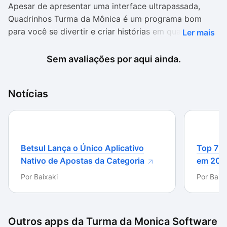
Apesar de apresentar uma interface ultrapassada,
Quadrinhos Turma da Mônica é um programa bom
para você se divertir e criar histórias em quadrinhos.
Ler mais
Os recursos são limitados e você vai encontrar
poucas opções de modelos das personagens e
Sem avaliações por aqui ainda.
cenários. Mas isto não é motivo para tirar o encanto e
o divertimento da criação dos quadros. As crianças
Notícias
certamente vão gostar da idéia de poderem imaginar
e elaborarem suas histórias.
Betsul Lança o Único Aplicativo
Top 7 m
Nativo de Apostas da Categoria
em 202
Por
Baixaki
Por
Baixa
Outros apps da
Turma da Monica Software