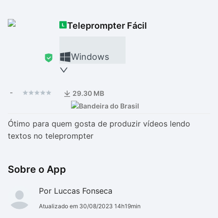
Drivers
Outros
Teleprompter Fácil
Ver mais categori
Ver mais categori
Windows
-
29.30 MB
Ótimo para quem gosta de produzir vídeos lendo
textos no teleprompter
Sobre o App
Por Luccas Fonseca
Atualizado em 30/08/2023 14h19min