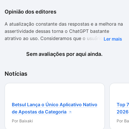
Opinião dos editores
A atualização constante das respostas e a melhora na
assertividade dessas torna o ChatGPT bastante
atrativo ao uso. Consideramos que o usuário deve
Ler mais
estar atento a veracidade das informações trazidas
pelo aplicativo e deve fazer a curadoria do conteúdo.
Sem avaliações por aqui ainda.
Certas vezes, são necessárias atualizações no texto
para deixá-lo na linguagem desejada, contudo, o
Notícias
aplicativo é um grande facilitador, por sua capacidade
de redigir sobre qualquer assunto e sua
adaptabilidade as questões trazidas pelo usuário.
Betsul Lança o Único Aplicativo Nativo
Top 7
de Apostas da Categoria
2026
Por
Baixaki
Por
Ba