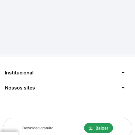
Institucional
Nossos sites
Sobre
Contato
TecMundo
Jobs
Mega Curioso
Política de Privacidade
Minha Série
Baixar
Download gratuito