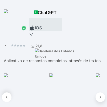
Drivers
Outros
ChatGPT
Ver mais categori
Ver mais categori
iOS
-
21,8
Aplicativo de respostas completas, através de textos.