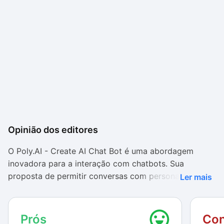
Opinião dos editores
O Poly.AI - Create AI Chat Bot é uma abordagem
inovadora para a interação com chatbots. Sua
proposta de permitir conversas com personagens
Ler mais
realistas, cada um com sua própria personalidade e
voz autêntica. A inclusão do Mod Mágico proporciona
uma dimensão única, permitindo aos usuários criar e
Prós
Con