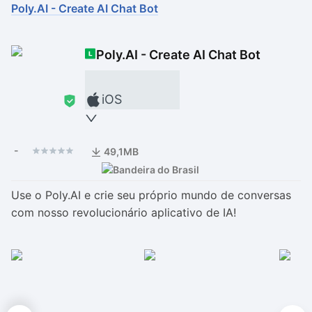
Poly.AI - Create AI Chat Bot
Drivers
Outros
Poly.AI - Create AI Chat Bot
Ver mais categori
Ver mais categori
iOS
-
49,1MB
Use o Poly.AI e crie seu próprio mundo de conversas
com nosso revolucionário aplicativo de IA!