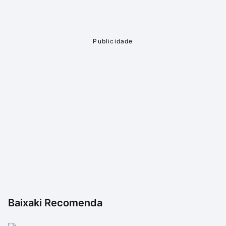
boa repaginada nas últimas atualizações. Isso tornou
o programa mais simples, ajudando você a encontrar
algo de forma mais prática e direta. O fato de permitir
que uma pessoa indique um novo ponto, ou seja, ele é
conectado a uma comunidade, torna seu uso mais
amplo e eficaz.
Baixaki Recomenda