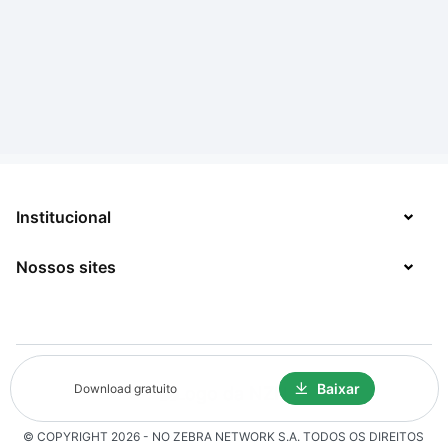
Institucional
Nossos sites
Sobre
Contato
TecMundo
Jobs
Mega Curioso
Baixar
Política de Privacidade
Download gratuito
Minha Série
Solicitação de Exclusão de Dados
© COPYRIGHT
2026
- NO ZEBRA NETWORK S.A.
TODOS OS DIREITOS
Click Jogos