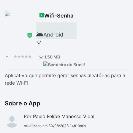
Drivers
Outros
Wifi-Senha
Ver mais categori
Ver mais categori
Android
-
1.50 MB
Aplicativo que permite gerar senhas aleatórias para a
rede Wi-Fi
Sobre o App
Por Paulo Felipe Manosso Vidal
Atualizado em 30/08/2023 14h19min