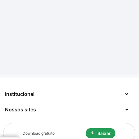
Institucional
Nossos sites
Sobre
Contato
TecMundo
Baixar
Download gratuito
Jobs
Mega Curioso