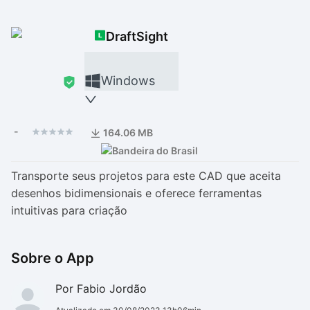
Drivers
Outros
DraftSight
Ver mais categori
Ver mais categori
Windows
-
164.06 MB
Transporte seus projetos para este CAD que aceita
desenhos bidimensionais e oferece ferramentas
intuitivas para criação
Sobre o App
Por Fabio Jordão