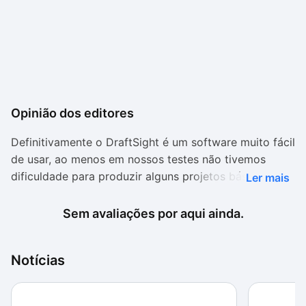
Opinião dos editores
Definitivamente o DraftSight é um software muito fácil
de usar, ao menos em nossos testes não tivemos
dificuldade para produzir alguns projetos básicos.
Ler mais
Durante nossa análise o programa mostrou-se estável
e obedeceu a todos os comandos. Infelizmente, o
Sem avaliações por aqui ainda.
DraftSight não é um programa muito leve, e pode
ultrapassar os 200 MB de memória ocupada com
Notícias
apenas um projeto aberto.
A utilização do processador oscila conforme a adição