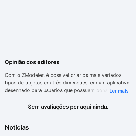
Opinião dos editores
Com o ZModeler, é possível criar os mais variados
tipos de objetos em três dimensões, em um aplicativo
desenhado para usuários que possuam bons
Ler mais
conhecimentos nas áreas de modelagem e criação
desse tipo de formas.
Sem avaliações por aqui ainda.
Ele possui as principais ferramentas e características
Notícias
para softwares de modelagem em três dimensões e
não requer instalação. O software é leve, funcional e