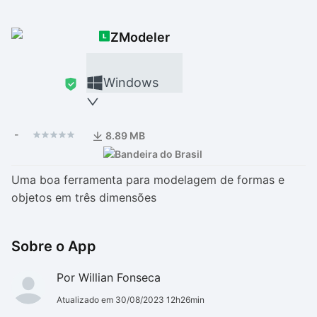
Drivers
Outros
ZModeler
Ver mais categori
Ver mais categori
Windows
-
8.89 MB
Uma boa ferramenta para modelagem de formas e
objetos em três dimensões
Sobre o App
Por Willian Fonseca
Atualizado em 30/08/2023 12h26min