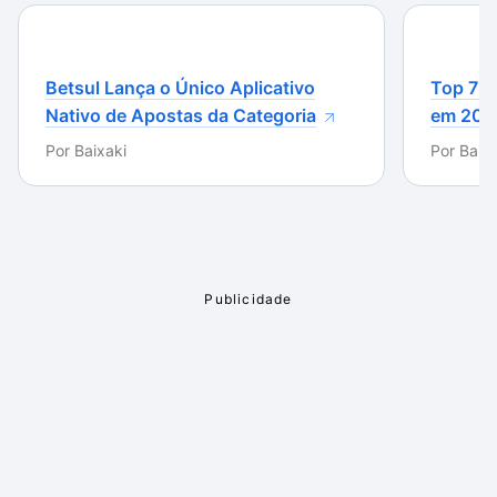
totalmente gratuito, sendo indicado para quem lida
com esse tipo de ferramenta.
Betsul Lança o Único Aplicativo
Top 7 m
Nativo de Apostas da Categoria
em 202
Por
Baixaki
Por
Baixa