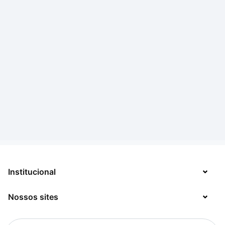
Institucional
Nossos sites
Sobre
Contato
TecMundo