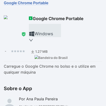
Google Chrome Portable
Drivers
Outros
Google Chrome Portable
Ver mais categori
Ver mais categori
Windows
-
1.27 MB
Carregue o Google Chrome no bolso e o utilize em
qualquer máquina
Sobre o App
Por Ana Paula Pereira