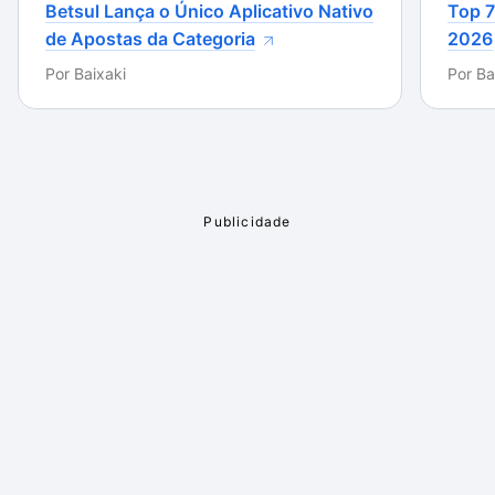
Betsul Lança o Único Aplicativo Nativo
Top 7
Portable em outo PC. Por fim, algumas configurações
de Apostas da Categoria
2026
são exclusivas do PC, portanto não podem ser
Por
Baixaki
Por
Ba
aplicadas na versão de bolso. Todavia, esses
problemas não tiram o charme do pequeno browser.