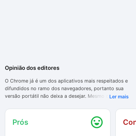
Opinião dos editores
O Chrome já é um dos aplicativos mais respeitados e
difundidos no ramo dos navegadores, portanto sua
versão portátil não deixa a desejar. Mesmo que não
Ler mais
tenha sido desenvolvido pela Google, o browser
possui praticamente as mesmas funcionalidades que a
edição original.
Prós
Con
A velocidade do portable é impressionante, visto que