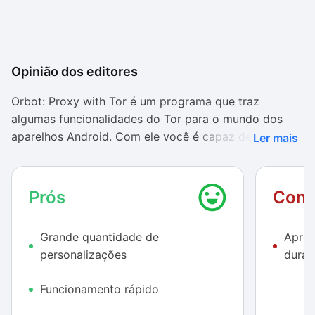
Opinião dos editores
Orbot: Proxy with Tor é um programa que traz
algumas funcionalidades do Tor para o mundo dos
aparelhos Android. Com ele você é capaz de se
Ler mais
conectar aos servidores do serviço, lançando mão de
proxys alternativos para navegar anonimamente na
rede mundial de computadores.
Prós
Cont
O aplicativo, apesar de ser voltado às pessoas com
Grande quantidade de
Apres
mais experiência, pode tranquilamente ser utilizado
personalizações
duran
também por iniciantes. Apesar de ele contar com
diversas funcionalidades para o acesso à chamada
Funcionamento rápido
Deep Web, o Orbot: Proxy with Tor também trabalha
como uma ferramenta extra de segurança, ajudando