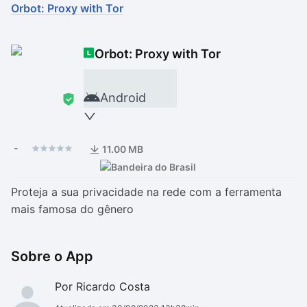
Orbot: Proxy with Tor
Drivers
Outros
Orbot: Proxy with Tor
Ver mais categori
Ver mais categori
Android
-
11.00 MB
Proteja a sua privacidade na rede com a ferramenta
mais famosa do gênero
Sobre o App
Por Ricardo Costa