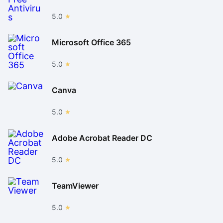
5.0
Microsoft Office 365
5.0
Canva
5.0
Adobe Acrobat Reader DC
5.0
TeamViewer
5.0