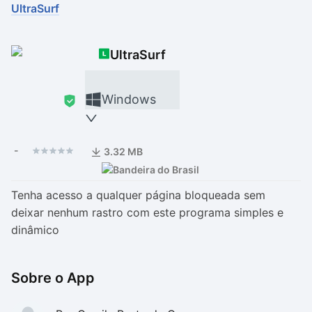
UltraSurf
Drivers
Outros
UltraSurf
Ver mais categori
Ver mais categori
Windows
-
3.32 MB
Tenha acesso a qualquer página bloqueada sem
deixar nenhum rastro com este programa simples e
dinâmico
Sobre o App