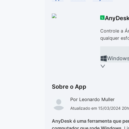
Drivers
Outros
AnyDes
Ver mais categori
Ver mais categori
Controle a Á
qualquer esf
Window
Sobre o App
Por Leonardo Muller
Atualizado em 15/03/2024 20
AnyDesk é uma ferramenta que per
computador que rode Windows
, L