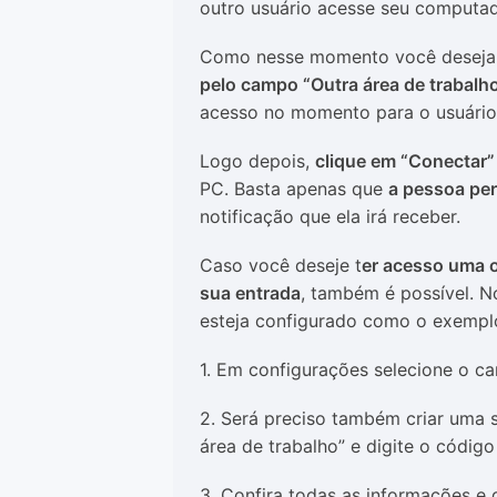
outro usuário acesse seu computad
Como nesse momento você deseja 
pelo campo “Outra área de trabalh
acesso no momento para o usuário 
Logo depois,
clique em “Conectar”
PC. Basta apenas que
a pessoa per
notificação que ela irá receber.
Caso você deseje t
er acesso uma 
sua entrada
, também é possível. N
esteja configurado como o exemplo
1. Em configurações selecione o c
2. Será preciso também criar uma s
área de trabalho” e digite o códig
3. Confira todas as informações e d