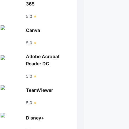
365
5.0
Canva
5.0
Adobe Acrobat
Reader DC
5.0
TeamViewer
5.0
Disney+