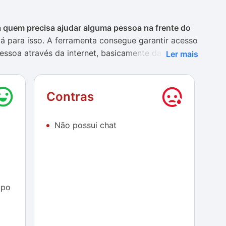
 quem precisa ajudar alguma pessoa na frente do
lá para isso. A ferramenta consegue garantir acesso
essoa através da internet, basicamente da mesma
Ler mais
ewer.
s é que o AnyDesk é mais simples e direto. Ele tem
Contras
 lembra muito o
Google Chrome
, funcionando
ara abrir conteúdos extras. Apesar disso,
não é
Não possui chat
ea de trabalho remota na mesma janela
, sendo que o
a segunda para essa finalidade. Esteticamente,
aos olhos, contando com cores sólidas e elementos
mpo
onou perfeitamente bem
, sem qualquer interrupção
s emitidos pelo computador controlado demoram um