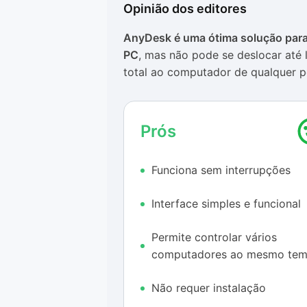
Opinião dos editores
AnyDesk é uma ótima solução para
PC
, mas não pode se deslocar até 
total ao computador de qualquer p
forma que acontece com o
TeamVi
A diferença entre os dois programa
Prós
uma interface mais intuitiva e que
inclusive com um sistema de abas p
Funciona sem interrupções
possível controlar mais de uma Ár
programa automaticamente abre um
Interface simples e funcional
essa interface é muito agradável 
bem espaçados.
Permite controlar vários
Funciona bem
computadores ao mesmo te
Em nossos testes, o
AnyDesk funci
Não requer instalação
na conexão. Apesar disso, os son