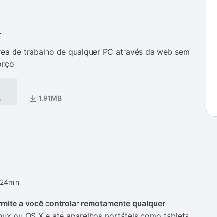
k
as
as
rea de trabalho de qualquer PC através da web sem
orço
s
1.91MB
h24min
mite a você controlar remotamente qualquer
inux ou OS X e até aparelhos portáteis como tablets