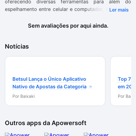
oferecendo diversas ferramentas para além do
espelhamento entre celular e computador, sua função
Ler mais
principal.
Sem avaliações por aqui ainda.
Para quem tem pouco conhecimento digital e pode se
sentir perdido, o ApowerMirror oferece pequenos
tutoriais que servem de guia, uma outra questão de
Notícias
grande importância. No entanto, a dificuldade para
espelhamento em um primeiro contato ainda se faz
presente, apesar de poder ser contornada.
Betsul Lança o Único Aplicativo
Top 7 m
Graças a essa junção de pontos positivos, o
Nativo de Apostas da Categoria
em 202
ApowerMirror está mais que recomendado!
Por
Baixaki
Por
Baixa
Outros apps da
Apowersoft