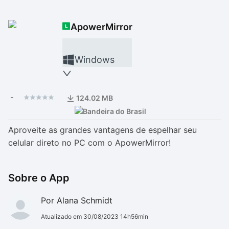
Drivers
Outros
ApowerMirror
Ver mais categori
Ver mais categori
Windows
-
124.02 MB
Aproveite as grandes vantagens de espelhar seu
celular direto no PC com o ApowerMirror!
Sobre o App
Por Alana Schmidt
Atualizado em 30/08/2023 14h56min