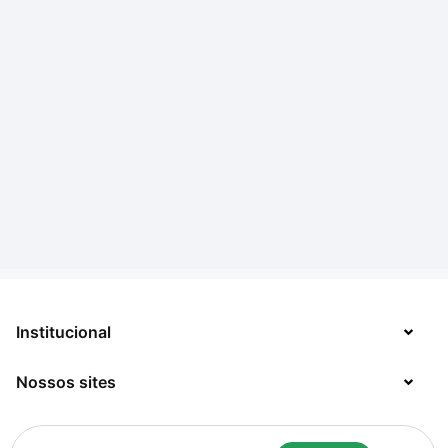
Institucional
Nossos sites
Sobre
Contato
TecMundo