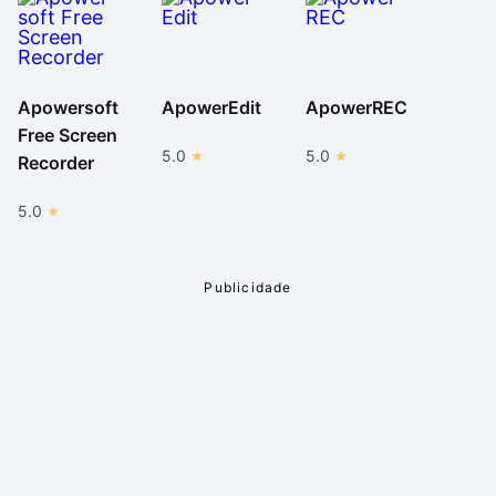
Apowersoft
ApowerEdit
ApowerREC
Free Screen
5.0
5.0
Recorder
5.0