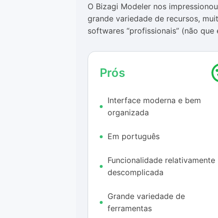
O Bizagi Modeler nos impressionou
grande variedade de recursos, mui
softwares “profissionais” (não que
por isso — algo bem incomum par
Assim, se você está procurando um 
Prós
fluxos informacionais e identificar
esta interessante ferramenta. Você
Interface moderna e bem
atividades, sem gastar um centavo 
organizada
Ferramenta completa
Em português
A primeira coisa que chama atenção
referências à aparência e estrutura
Funcionalidade relativamente
que é amplamente usado em todo o
descomplicada
funcionamento seja ainda mais de
Grande variedade de
Mas não é apenas a sua beleza qu
ferramentas
recursos através de um sistema de 