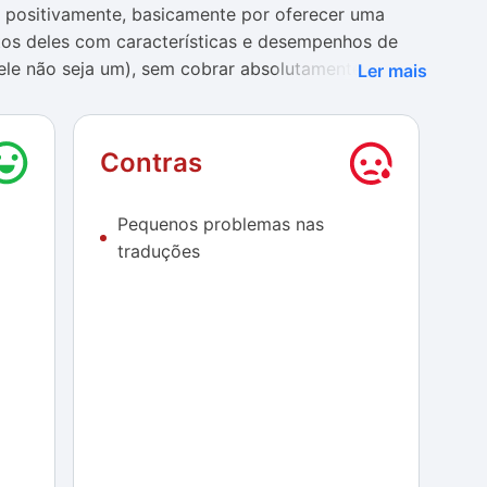
 positivamente, basicamente por oferecer uma
tos deles com características e desempenhos de
 ele não seja um), sem cobrar absolutamente nada
Ler mais
a esse segmento.
aplicativo para organizar suas ideias, mapear
Contras
 possíveis falhas de processos, vale experimentar
 pode encontrar tudo o que precisa para tais
Pequenos problemas nas
para isso.
traduções
 no Bizagi Modeler é o seu visual, que traz claras
 dos softwares inclusos no pacote Microsoft Office,
 mundo. Isso faz com que a adaptação ao seu
scomplicada.
e merece ser destacada. A boa organização dos seus
abas e painéis de acesso facilitado a suas