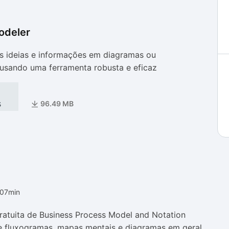
odeler
as
as
s ideias e informações em diagramas ou
usando uma ferramenta robusta e eficaz
s
96.49 MB
h07min
ratuita de Business Process Model and Notation
de fluxogramas, mapas mentais e diagramas em geral.