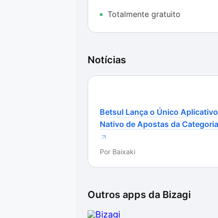
funcionalidades básicas promove um
Totalmente gratuito
complementado ainda pela traduçã
É verdade que existem alguns sub
verificação de funcionamento do f
Notícias
nosso idioma. Apesar dessa pequena
com o Bizagi Modeler. Ainda nesse
preceito de “arrastar e soltar”, o
das informações.
Betsul Lança o Único Aplicativo
Muito mais do que funcional
Nativo de Apostas da Categori
O desempenho do Bizagi Modeler t
Por
Baixaki
testadas funcionaram como esper
desenvolvedora. Além disso, não p
travamentos do aplicativo.
Outros apps da
Bizagi
Além disso, ele apresentou um con
computador. Durante nossos teste