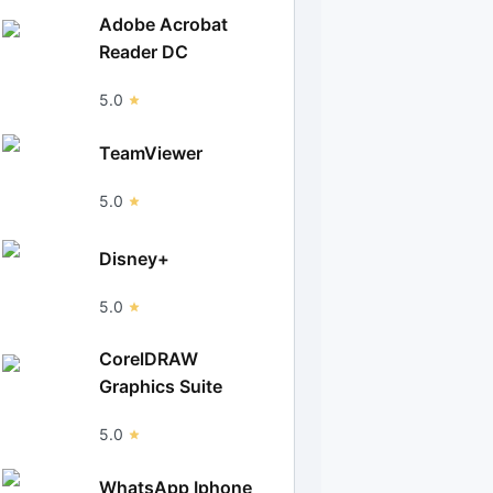
Adobe Acrobat
Reader DC
5.0
TeamViewer
5.0
Disney+
5.0
CorelDRAW
Graphics Suite
5.0
WhatsApp Iphone