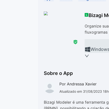
Drivers
Outros
Bizagi M
Ver mais categori
Ver mais categori
Organize sua
fluxogramas 
Window
Sobre o App
Por Andressa Xavier
Atualizado em 31/08/2023 18
Bizagi Modeler é uma ferramenta g
(BPMN), possibilitando a criação 