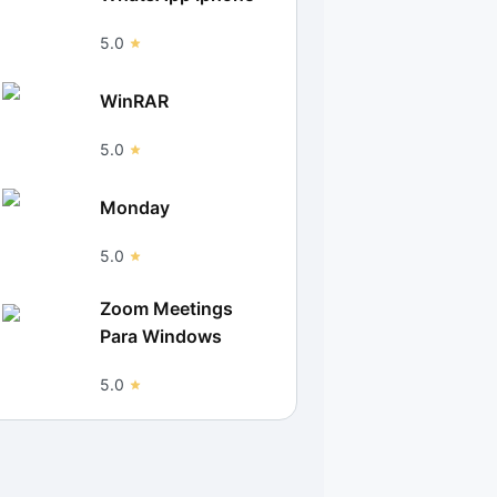
5.0
WinRAR
5.0
Monday
5.0
Zoom Meetings
Para Windows
5.0