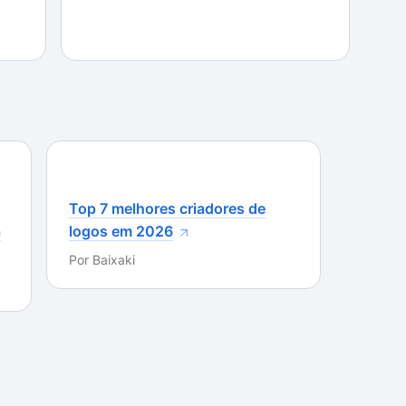
a usabilidade prática e bastante agradável. Isso é
o do software para o português.
menus e determinadas funções, como a de
luxo processual, que não foram adaptadas para o
 falha, isso não chega a afetar a sua experiência
 sentido, vale mencionar a sua operação seguindo o
ferecendo comodidade e agilidade para a estruturação
Top 7 melhores criadores de
a
logos em 2026
Por
Baixaki
ambém não deixou a desejar. Todas as ferramentas
ávamos e conforme o prometido pela
resenciamos qualquer tipo de “engasgos” ou
sumo relativamente baixo dos recursos do
s, tanto a memória RAM quanto o processador não