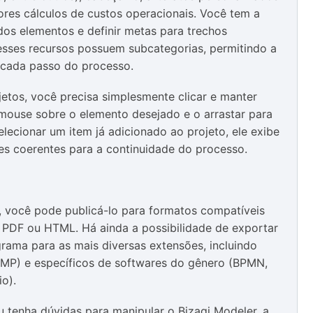
ores cálculos de custos operacionais. Você tem a
os elementos e definir metas para trechos
esses recursos possuem subcategorias, permitindo a
 cada passo do processo.
jetos, você precisa simplesmente clicar e manter
mouse sobre o elemento desejado e o arrastar para
ecionar um item já adicionado ao projeto, ele exibe
es coerentes para a continuidade do processo.
to, você pode publicá-lo para formatos compatíveis
 PDF ou HTML. Há ainda a possibilidade de exportar
rama para as mais diversas extensões, incluindo
MP) e específicos de softwares do gênero (BPMN,
o).
 tenha dúvidas para manipular o Bizagi Modeler, a