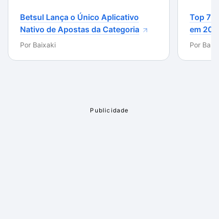
momentos nostálgicos de quem já experimentou o
game.
Betsul Lança o Único Aplicativo
Top 7 m
Nativo de Apostas da Categoria
em 202
Por
Baixaki
Por
Baixa