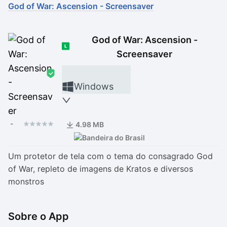
God of War: Ascension - Screensaver
Drivers
Outros
God of War: Ascension -
Ver mais categori
Ver mais categori
Screensaver
Windows
-
4.98 MB
Um protetor de tela com o tema do consagrado God
of War, repleto de imagens de Kratos e diversos
monstros
Sobre o App