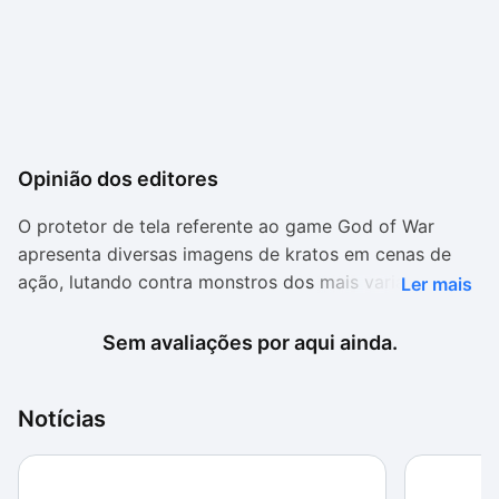
Opinião dos editores
O protetor de tela referente ao game God of War
apresenta diversas imagens de kratos em cenas de
ação, lutando contra monstros dos mais variados
Ler mais
tipos. Algumas imagens tem uma resolução um pouco
baixa para monitores maiores ou com resoluções
Sem avaliações por aqui ainda.
acima de 1024 X 768 pixels.
Notícias
No entanto, quem é fã da série vai, sem dúvida, gostar
do protetor de tela. Ele é muito leve e exibe diferentes
efeitos de transição entre as imagens, relembrando