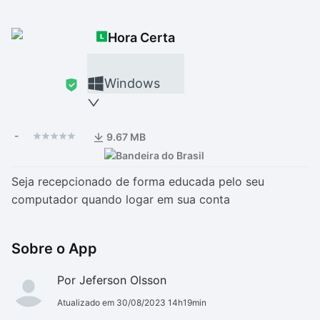
Drivers
Outros
Hora Certa
Ver mais categori
Ver mais categori
Windows
-
9.67 MB
Seja recepcionado de forma educada pelo seu
computador quando logar em sua conta
Sobre o App
Por Jeferson Olsson
Atualizado em 30/08/2023 14h19min