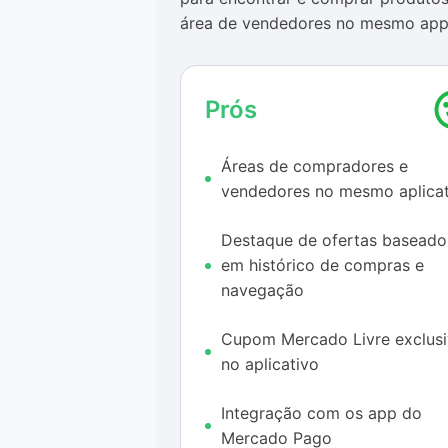
área de vendedores no mesmo app, 
plataforma.
Para completar, os descontos e c
Prós
mais, já que a todo momento a pla
produto de seu interesse em prom
Áreas de compradores e
vendedores no mesmo aplicat
Destaque de ofertas baseado
em histórico de compras e
navegação
Cupom Mercado Livre exclus
no aplicativo
Integração com os app do
Mercado Pago