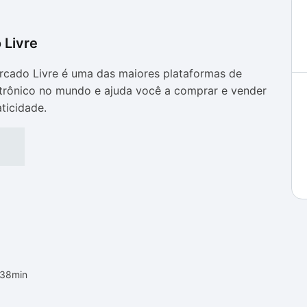
 Livre
as
as
cado Livre é uma das maiores plataformas de
trônico no mundo e ajuda você a comprar e vender
ticidade.
h38min