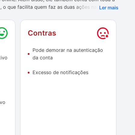
o que facilita quem faz as duas ações na
Ler mais
upons do
Mercado Livre
também são um atrativo a
Contras
taforma envia notificações para comunicar um
oção.
Pode demorar na autenticação
ivo
da conta
Excesso de notificações
ivo