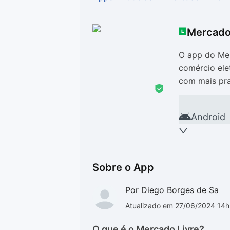
Drivers
Outros
Mercado
Ver mais categori
Ver mais categori
O app do Mer
comércio ele
com mais pra
Android
Sobre o App
Por Diego Borges de Sa
Atualizado em 27/06/2024 14
O que é o Mercado Livre?