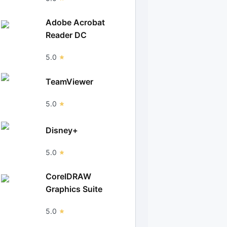
Adobe Acrobat
Reader DC
5.0
TeamViewer
5.0
Disney+
5.0
CorelDRAW
Graphics Suite
5.0