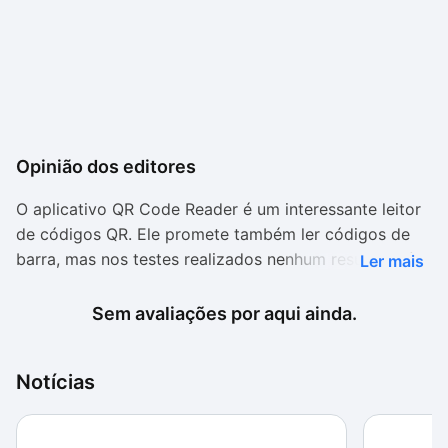
Opinião dos editores
O aplicativo QR Code Reader é um interessante leitor
de códigos QR. Ele promete também ler códigos de
barra, mas nos testes realizados nenhum resultado foi
Ler mais
encontrado nos bancos de dados do serviço. Ou seja,
ele serve mesmo para ler QR codes, algo que é
Sem avaliações por aqui ainda.
realizado com bastante precisão.
Algo que impressiona bastante nesse aplicativo é que
Notícias
ele é simples: basta abrir, apontar para o código e
esperar alguns segundos. Não é preciso apertar