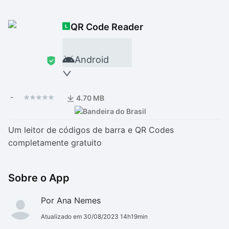
Drivers
Outros
QR Code Reader
Ver mais categori
Ver mais categori
Android
-
4.70 MB
Um leitor de códigos de barra e QR Codes
completamente gratuito
Sobre o App
Por Ana Nemes
Atualizado em 30/08/2023 14h19min