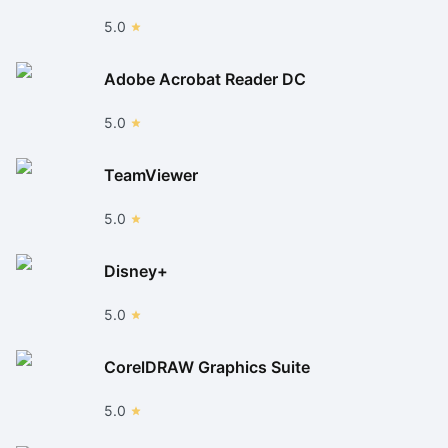
5.0
Adobe Acrobat Reader DC
5.0
TeamViewer
5.0
Disney+
5.0
CorelDRAW Graphics Suite
5.0