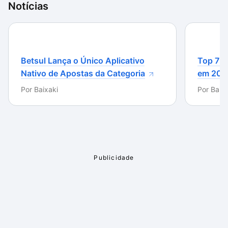
Notícias
Betsul Lança o Único Aplicativo
Top 7 m
Nativo de Apostas da Categoria
em 202
Por
Baixaki
Por
Baixa