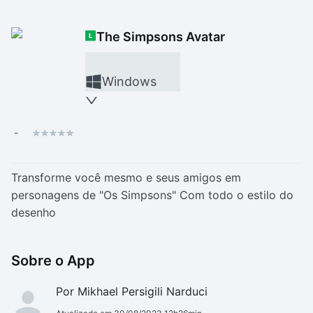
Drivers
Outros
The Simpsons Avatar
Ver mais categori
Ver mais categori
Windows
-
Transforme você mesmo e seus amigos em
personagens de "Os Simpsons" Com todo o estilo do
desenho
Sobre o App
Por Mikhael Persigili Narduci