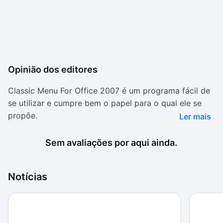
Opinião dos editores
Classic Menu For Office 2007 é um programa fácil de
se utilizar e cumpre bem o papel para o qual ele se
propõe.
Ler mais
Sua interface é extremamente simples de entender,
Sem avaliações por aqui ainda.
com os programas separados por abas e as opções
em caixas de diálogo, tornando as configurações
rápidas, e evitando que o usuário se confunda.
Notícias
Muitas pessoas não gostaram ou não se adaptaram
ao novo visual e ao novo menu dos aplicativos do
Office 2007. Para elas o programa é de grande ajuda.