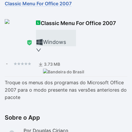
Classic Menu For Office 2007
Drivers
Outros
Classic Menu For Office 2007
Ver mais categori
Ver mais categori
Windows
-
3.73 MB
Troque os menus dos programas do Microsoft Office
2007 para o modo presente nas versões anteriores do
pacote
Sobre o App
Por Douglas Ciriaco