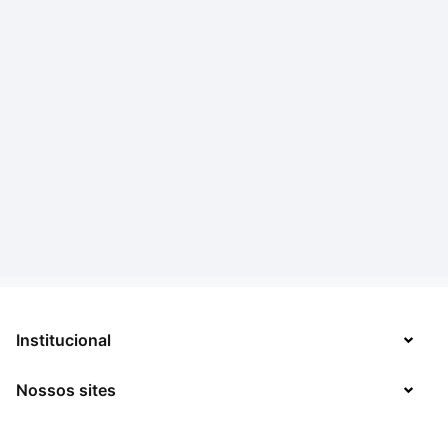
Institucional
Nossos sites
Sobre
Contato
TecMundo