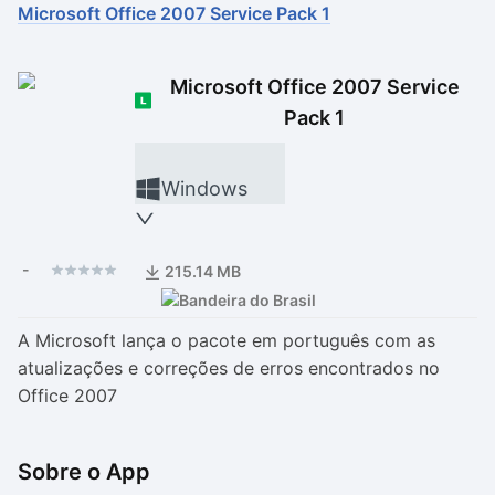
Microsoft Office 2007 Service Pack 1
Drivers
Outros
Microsoft Office 2007 Service
Ver mais categori
Ver mais categori
Pack 1
Windows
-
215.14 MB
A Microsoft lança o pacote em português com as
atualizações e correções de erros encontrados no
Office 2007
Sobre o App