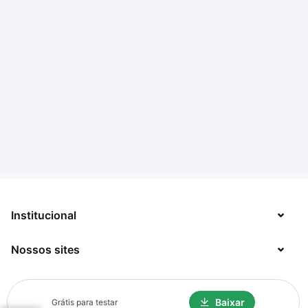
Institucional
Nossos sites
Sobre
Contato
TecMundo
Baixar
Grátis para testar
Jobs