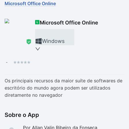
Microsoft Office Online
Drivers
Outros
Microsoft Office Online
Ver mais categori
Ver mais categori
Windows
-
Os principais recursos da maior suíte de softwares de
escritório do mundo agora podem ser utilizados
diretamente no navegador
Sobre o App
Por Allan Valin Ribeiro da Fonseca