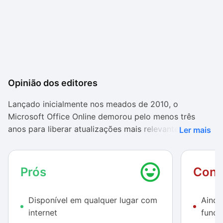
Opinião dos editores
Lançado inicialmente nos meados de 2010, o
Microsoft Office Online demorou pelo menos três
anos para liberar atualizações mais relevantes para a
Ler mais
suíte de aplicativos, mantendo-se um bom tempo com
recursos muito simples e difíceis de encontrar na
interface. Porém, no ano passado foram feitas
Prós
Cont
atualizações que fizeram-no salvar automaticamente
os documentos, converter arquivos PDF em
Disponível em qualquer lugar com
Ainda
documentos do Word e também permitir colaboração
internet
funçõ
editorial em tempo real.