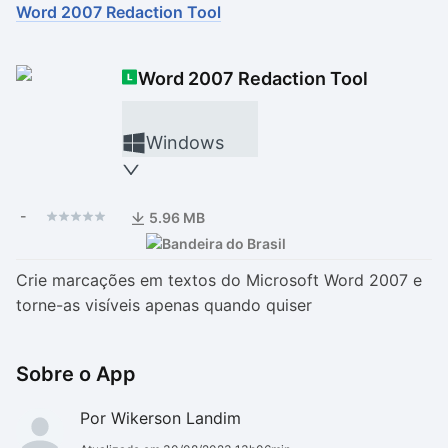
Word 2007 Redaction Tool
Drivers
Outros
Word 2007 Redaction Tool
Ver mais categori
Ver mais categori
Windows
-
5.96 MB
Crie marcações em textos do Microsoft Word 2007 e
torne-as visíveis apenas quando quiser
Sobre o App
Por Wikerson Landim