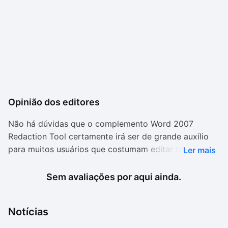
Opinião dos editores
Não há dúvidas que o complemento Word 2007
Redaction Tool certamente irá ser de grande auxílio
para muitos usuários que costumam editar textos no
Ler mais
software da Microsoft, em especial para quem
trabalha com revisão.
Sem avaliações por aqui ainda.
A instalação requer outros dois complementos que, no
Notícias
entanto, são automaticamente instalados caso não
sejam detectados no seu computador. O