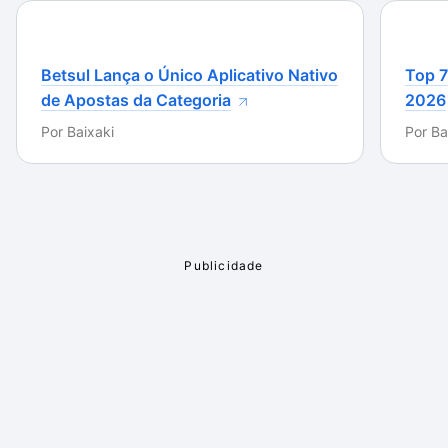
complemento funciona também com a versão BETA
do software.
Betsul Lança o Único Aplicativo Nativo
Top 7
de Apostas da Categoria
2026
Por
Baixaki
Por
Ba