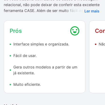
relacional, não pode deixar de conferir esta excelente
ferramenta CASE. Além de ser muito fácil de utilizar, o
Ler mais
brModelo é muito leve, podendo ser executado
diretamente do pendrive. A facilidade em gerar outro
modelo a partir de um já criado chama ainda mais
Prós
Con
atenção para o programa.
Interface simples e organizada.
Não
Um pequeno problema, no entanto, é o fato da
ferramenta não apresentar ferramenta de zoom.
Fácil de usar.
Como é muito comum a criação de modelos
relacionais grandes, a falta de uma opção como esta
Gera outros modelos a partir de um
pode atrapalhar um pouco a visualização.
já existente.
No entanto, as demais facilidades que o brModelo
possui valem um tempo para conferir o aplicativo.
Muito eficiente.
Você não vai se arrepender.