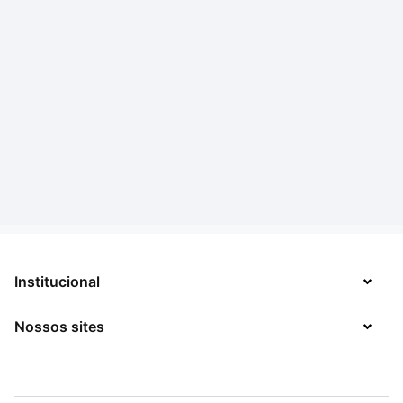
Institucional
Nossos sites
Sobre
Contato
TecMundo
Jobs