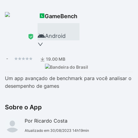
Drivers
Outros
GameBench
Ver mais categori
Ver mais categori
Android
-
19.00 MB
Um app avançado de benchmark para você analisar o
desempenho de games
Sobre o App
Por Ricardo Costa
Atualizado em 30/08/2023 14h19min