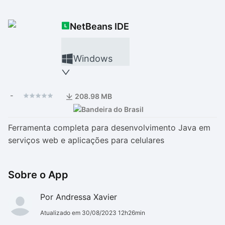
Drivers
Outros
NetBeans IDE
Ver mais categori
Ver mais categori
Windows
-
208.98 MB
Ferramenta completa para desenvolvimento Java em
serviços web e aplicações para celulares
Sobre o App
Por Andressa Xavier
Atualizado em 30/08/2023 12h26min