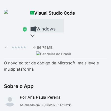
Drivers
Outros
Visual Studio Code
Ver mais categori
Ver mais categori
Windows
-
56.74 MB
O novo editor de código da Microsoft, mais leve e
multiplataforma
Sobre o App
Por Ana Paula Pereira
Atualizado em 30/08/2023 14h19min