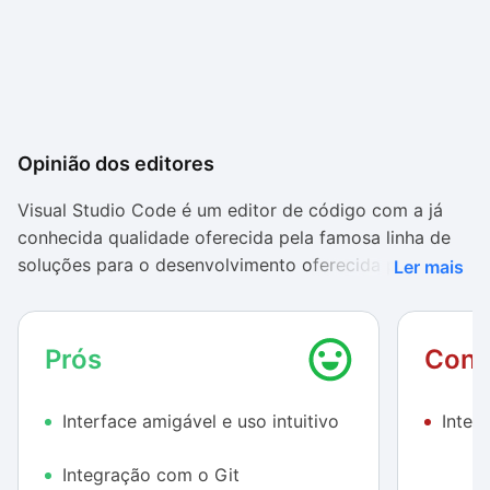
Opinião dos editores
Visual Studio Code é um editor de código com a já
conhecida qualidade oferecida pela famosa linha de
soluções para o desenvolvimento oferecida pela
Ler mais
Microsoft. Nesse caso, especificamente, ele é mais
voltado para quem deseja criar aplicações para a
nuvem e para a web, mas nada impede de você usá-lo
Prós
Cont
como uma ferramenta para montar ou corrigir
sintaxes para outros programas.
Interface amigável e uso intuitivo
Intei
A interface do aplicativo é muito organizada, além de
Integração com o Git
ser bem elegante e, de certa maneira, apresentar