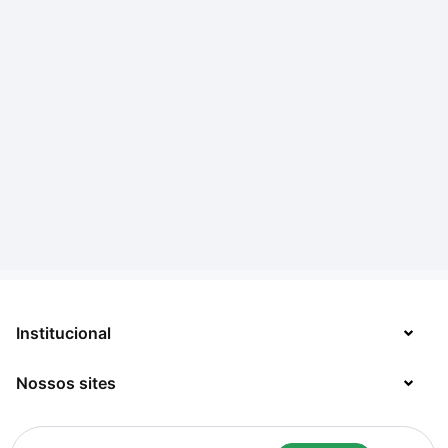
Institucional
Nossos sites
Sobre
Contato
TecMundo