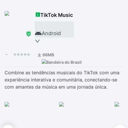
Drivers
Outros
TikTok Music
Ver mais categori
Ver mais categori
Android
-
66MB
Combine as tendências musicais do TikTok com uma
experiência interativa e comunitária, conectando-se
com amantes da música em uma jornada única.