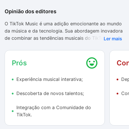
Opinião dos editores
O TikTok Music é uma adição emocionante ao mundo
da música e da tecnologia. Sua abordagem inovadora
de combinar as tendências musicais do TikTok com
Ler mais
uma plataforma de streaming cria uma experiência
única para os amantes da música.
Prós
Con
Uma das características mais envolventes do TikTok
Music é a sua capacidade de transformar a maneira
Experiência musical interativa;
Dep
como as pessoas experimentam e interagem com a
música. Em vez de apenas ouvir passivamente, os
Descoberta de novos talentos;
Com
usuários podem se envolver de forma mais ativa com
as músicas, seja criando seus próprios remixes,
Integração com a Comunidade do
compartilhando faixas virais ou explorando novos
TikTok.
talentos musicais que podem não ter sido tão
facilmente descobertos de outra forma. Isso cria um