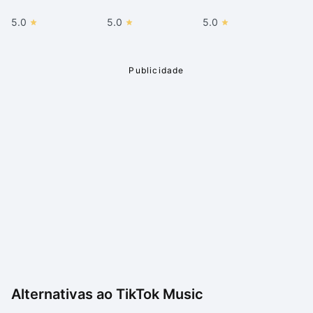
música mais tradicional.
5.0
5.0
5.0
Em resumo, o TikTok Music é uma plataforma
empolgante que está transformando a maneira como
as pessoas vivenciam a música. Sua abordagem
inovadora, recursos de comunidade e ênfase na
participação do usuário o tornam uma adição valiosa
ao mundo da música e da tecnologia. No entanto, é
importante considerar como ele se adapta às suas
preferências musicais pessoais e se a abordagem
centrada em tendências é algo que você aprecia.
Alternativas ao
TikTok Music