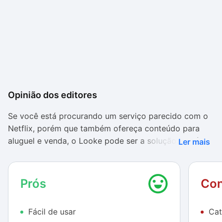
Opinião dos editores
Se você está procurando um serviço parecido com o
Netflix, porém que também ofereça conteúdo para
aluguel e venda, o Looke pode ser a solução. Ele é um
Ler mais
site bem novo, então o conteúdo ainda não é tão
extenso (principalmente para assinantes regulares),
mas traz filmes e séries bem famosos e vale pelo
Prós
Con
menos a visita.
Fácil de usar
Cat
Títulos como ER, Chuck, Friends e muitos filmes