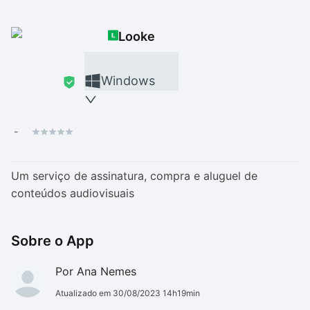
Drivers
Outros
Looke
Ver mais categori
Ver mais categori
Windows
-
Um serviço de assinatura, compra e aluguel de
conteúdos audiovisuais
Sobre o App
Por Ana Nemes
Atualizado em 30/08/2023 14h19min