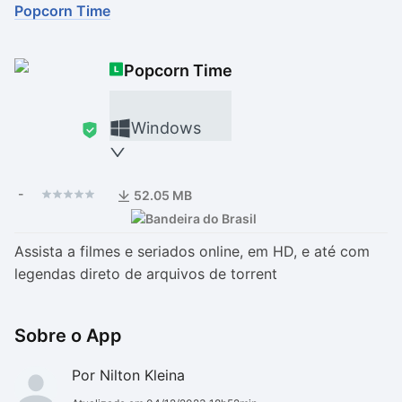
Popcorn Time
Drivers
Outros
Popcorn Time
Ver mais categori
Ver mais categori
Windows
-
52.05 MB
Assista a filmes e seriados online, em HD, e até com
legendas direto de arquivos de torrent
Sobre o App
Por Nilton Kleina