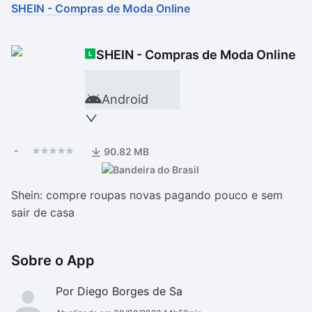
SHEIN - Compras de Moda Online
Drivers
Outros
SHEIN - Compras de Moda Online
Ver mais categori
Ver mais categori
Android
-
90.82 MB
Shein: compre roupas novas pagando pouco e sem
sair de casa
Sobre o App
Por Diego Borges de Sa