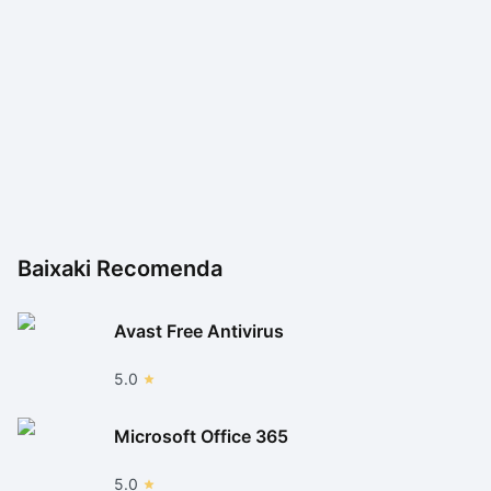
Baixaki Recomenda
Avast Free Antivirus
(Fonte: Shein/Reprodução)
Também é possível faturar com a loja entrando no seu
5.0
programa de afiliados. Ele consiste em dar uma
porcentagem de vendas para produtos que foram
Microsoft Office 365
adquiridos com o seu link personalizado. Além disso, você
5.0
pode ganhar também fazendo a veiculação de anúncios