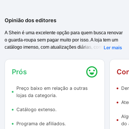
Opinião dos editores
A Shein é uma excelente opção para quem busca renovar
o guarda-roupa sem pagar muito por isso. A loja tem um
catálogo imenso, com atualizações diárias, com um preço
Ler mais
mais atrativo do que a de concorrentes do mesmo
segmento. Além disso, na compra de muitos produtos o
frete sai grátis.
Prós
Con
Preço baixo em relação a outras
Dem
lojas da categoria.
Ate
Catálogo extenso.
Alg
Programa de afiliados.
do 