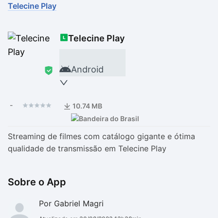
Telecine Play
Drivers
Outros
Telecine Play
Ver mais categori
Ver mais categori
Android
-
10.74 MB
Streaming de filmes com catálogo gigante e ótima
qualidade de transmissão em Telecine Play
Sobre o App
Por Gabriel Magri