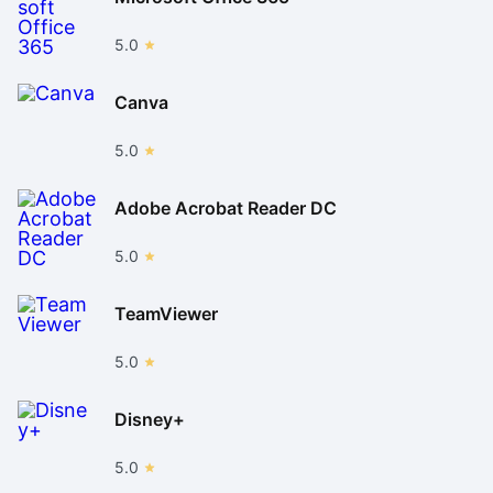
5.0
Canva
5.0
Adobe Acrobat Reader DC
5.0
TeamViewer
5.0
Disney+
5.0