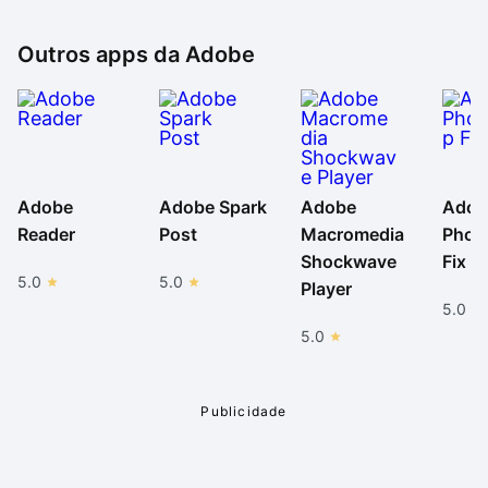
Outros apps da
Adobe
Adobe
Adobe Spark
Adobe
Adob
Reader
Post
Macromedia
Phot
Shockwave
Fix
5.0
5.0
Player
5.0
5.0