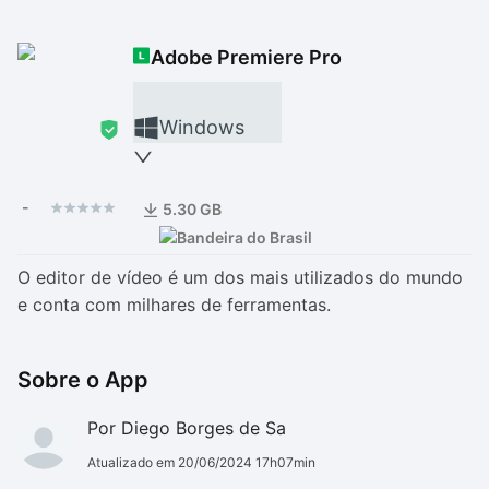
Drivers
Outros
Adobe Premiere Pro
Ver mais categori
Ver mais categori
Windows
-
5.30 GB
O editor de vídeo é um dos mais utilizados do mundo
e conta com milhares de ferramentas.
Sobre o App
Por Diego Borges de Sa
Atualizado em 20/06/2024 17h07min