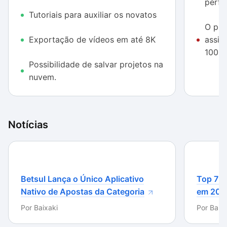
perf
alguns outros.
Tutoriais para auxiliar os novatos
O pla
Exportação de vídeos em até 8K
assin
100.
Possibilidade de salvar projetos na
nuvem.
Notícias
Betsul Lança o Único Aplicativo
Top 7 m
Nativo de Apostas da Categoria
em 202
Por
Baixaki
Por
Baixa