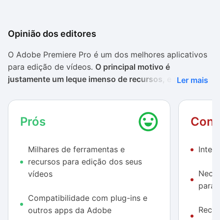
Opinião dos editores
O Adobe Premiere Pro é um dos melhores aplicativos
para edição de vídeos.
O principal motivo é
justamente um leque imenso de recursos
, e a
Ler mais
possibilidade de trabalhar integrado a plug-ins e
outros softwares da Adobe, como Media Encoder e
After Effects. E hoje, com o avanço da tecnologia,
é
Prós
Cont
possível até mesmo criar e exportar vídeos em
resolução de até 8K no aplicativo.
Milhares de ferramentas e
Inter
recursos para edição dos seus
O programa não conta com uma versão gratuita,
Neces
vídeos
sendo necessário assinar um plano de cerca de R$
para 
104 por mês. Além disso, mesmo em PCs robustos, ele
Compatibilidade com plug-ins e
pode apresentar problemas de performance, travando
Recor
outros apps da Adobe
em edições de vídeos aleatórios ou não exportando