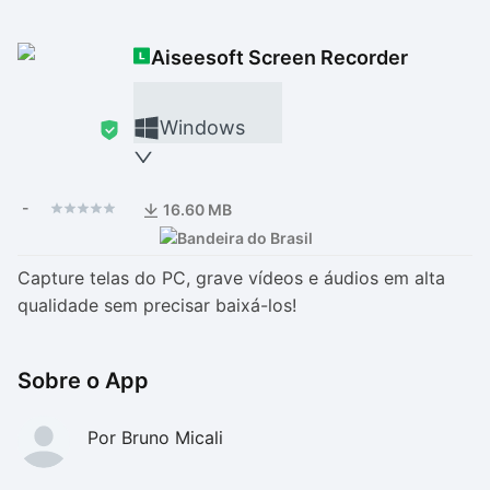
Drivers
Outros
Aiseesoft Screen Recorder
Ver mais categori
Ver mais categori
Windows
-
16.60 MB
Capture telas do PC, grave vídeos e áudios em alta
qualidade sem precisar baixá-los!
Sobre o App
Por Bruno Micali