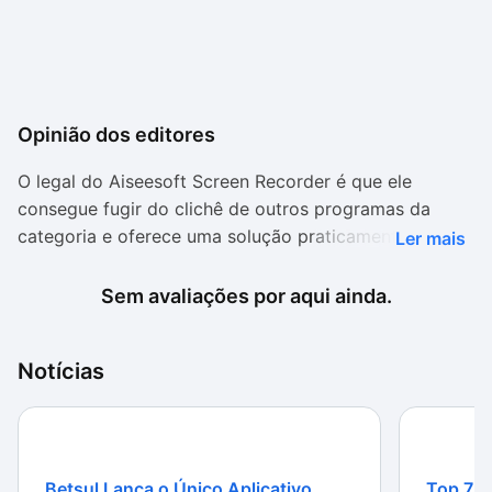
Opinião dos editores
O legal do Aiseesoft Screen Recorder é que ele
consegue fugir do clichê de outros programas da
categoria e oferece uma solução praticamente
Ler mais
completa. Esse programa não é apenas um gravador
de tela do computador, mas também uma alternativa
Sem avaliações por aqui ainda.
ideal para salvar praticamente qualquer vídeo digital.
Muitos internautas estão acostumados a baixar seus
Notícias
filmes, séries e vídeos no computador, no entanto, na
era do conteúdo em streaming, nem sempre é fácil
fazer isso. O software oferece a possibilidade de
gravar o filme reproduzido no PC para que o usuário
Betsul Lança o Único Aplicativo
Top 7 m